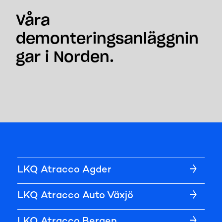
Våra
demonteringsanläggnin
gar i Norden.
LKQ Atracco Agder
LKQ Atracco Auto Växjö
LKQ Atracco Bergen