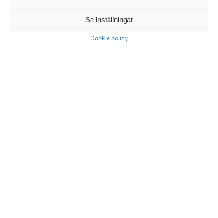
Se inställningar
Cookie policy
LKQ Atracco
Atracco är ledande i Norden inom miljövänlig
bildemontering och försäljning av bildelar över internet.
Våra vänner
Allabildelar.se
Begagnadebildack.se
LKQ Atracco Däckcenter