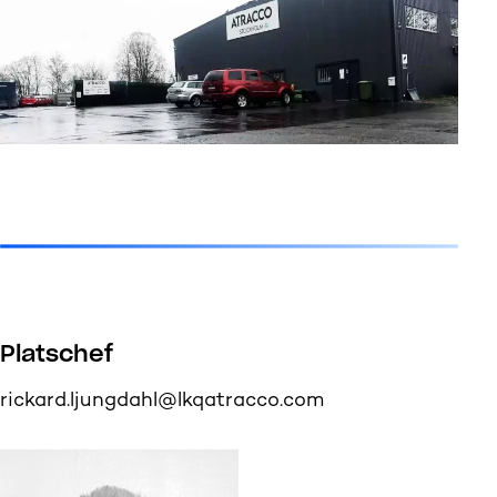
Platschef
rickard.ljungdahl@lkqatracco.com