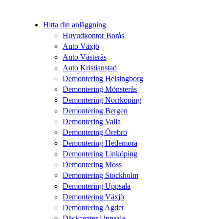
Hitta din anläggning
Huvudkontor Borås
Auto Växjö
Auto Västerås
Auto Kristianstad
Demontering Helsingborg
Demontering Mönsterås
Demontering Norrköping
Demontering Bergen
Demontering Valla
Demontering Örebro
Demontering Hedemora
Demontering Linköping
Demontering Moss
Demontering Stockholm
Demontering Uppsala
Demontering Växjö
Demontering Agder
Däckcenter Uppsala