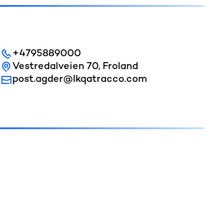
+4795889000
Vestredalveien 70, Froland
post.agder@lkqatracco.com