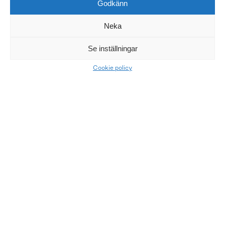
Godkänn
Neka
Se inställningar
Cookie policy
LKQ Atracco
Atracco är ledande i Norden inom miljövänlig
bildemontering och försäljning av bildelar över internet.
Våra vänner
Allabildelar.se