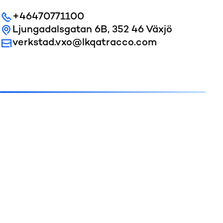
+46470771100
Ljungadalsgatan 6B, 352 46 Växjö
verkstad.vxo@lkqatracco.com