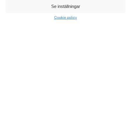
Se inställningar
Cookie policy
LKQ Atracco
Atracco är ledande i Norden inom miljövänlig
bildemontering och försäljning av bildelar över internet.
Våra vänner
Allabildelar.se
Begagnadebildack.se
LKQ Atracco Däckcenter