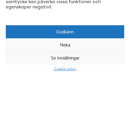
samtycke kan påverka vissa funktioner och
egenskaper negativt.
Godkänn
Neka
Se inställningar
Cookie policy
LKQ Atracco
Atracco är ledande i Norden inom miljövänlig