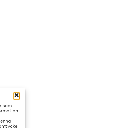
er som
ormation.
denna
 samtycke