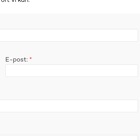
rt vi kan.
E-post:
*