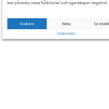
kan påverka vissa funktioner och egenskaper negativt.
Godkänn
Neka
Se inställ
Cookie policy
LKQ Atracco
Snabblänka
Atracco är ledande i Norden inom
Demontering
miljövänlig bildemontering och
Auto
försäljning av bildelar över
internet.
Däckcenter
Våra vänner
Jobba hos o
Allabildelar.se