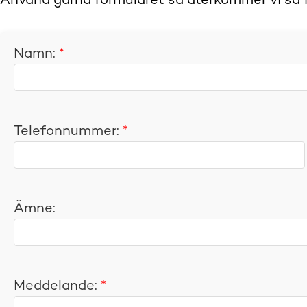
Använd gärna formuläret så återkommer vi så fo
Namn:
*
Telefonnummer:
*
Ämne:
Meddelande:
*